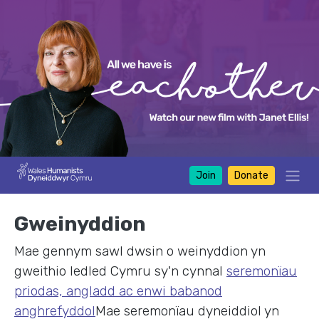
Join
Donate
Gweinyddion
Mae gennym sawl dwsin o weinyddion yn
gweithio ledled Cymru sy'n cynnal
seremonïau
priodas, angladd ac enwi babanod
anghrefyddol
Mae seremonïau dyneiddiol yn