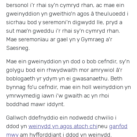
bersonol i'r rhai sy'n cymryd rhan, ac mae ein
gweinyddion yn gweithio'n agos â theuluoedd i
sicrhau bod y seremoni'n digwydd lle, pryd a
sut mae'n gweddu i'r rhai sy'n cymryd rhan.
Mae seremonïau ar gael yn y Gymraeg a'r
Saesneg.
Mae ein gweinyddion yn dod o bob cefndir, sy'n
golygu bod ein rhwydwaith mor amrywiol â'r
boblogaeth yr ydym yn ei gwasanaethu. Beth
bynnag fo'u cefndir, mae ein holl weinyddion yn
ymrwymedig iawn i'w gwaith ac yn rhoi
boddhad mawr iddynt.
Gallwch ddefnyddio ein nodwedd chwilio i
ddod yn
weinydd yn agos atoch chi
neu
ganfod
mwy
am hyfforddiant i ddod yn weinydd.